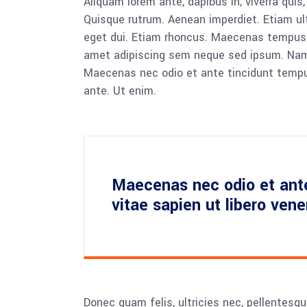
Aliquam lorem ante, dapibus in, viverra quis,
Quisque rutrum. Aenean imperdiet. Etiam ultr
eget dui. Etiam rhoncus. Maecenas tempus,
amet adipiscing sem neque sed ipsum. Nam qu
Maecenas nec odio et ante tincidunt tempus
ante. Ut enim.
Maecenas nec odio et ant
vitae sapien ut libero ven
Donec quam felis, ultricies nec, pellentesq