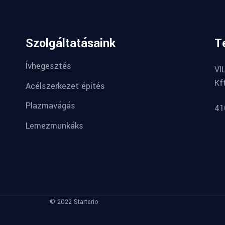
Szolgáltatásaink
T
Ívhegesztés
VI
Kf
Acélszerkezet építés
Plazmavágás
41
Lemezmunkáks
© 2022 Starterio