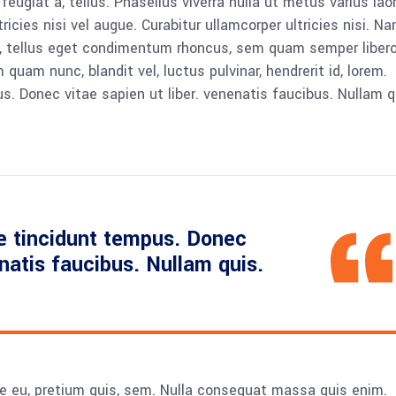
 feugiat a, tellus. Phasellus viverra nulla ut metus varius lao
icies nisi vel augue. Curabitur ullamcorper ultricies nisi. N
 tellus eget condimentum rhoncus, sem quam semper libero,
am nunc, blandit vel, luctus pulvinar, hendrerit id, lorem.
. Donec vitae sapien ut liber. venenatis faucibus. Nullam q
e tincidunt tempus. Donec
enatis faucibus. Nullam quis.
ue eu, pretium quis, sem. Nulla consequat massa quis enim.