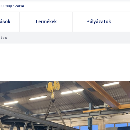
asárnap - zárva
tások
Termékek
Pályázatok
ztés