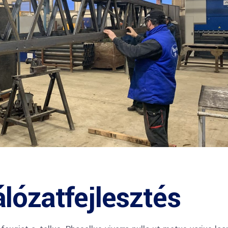
lózatfejlesztés