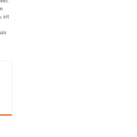
reet.
am
 sit
uis