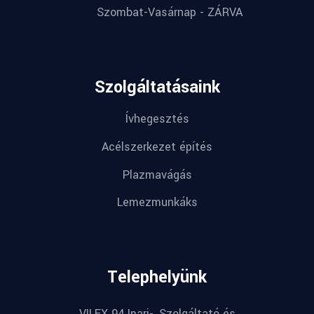
Szombat-Vasárnap - ZÁRVA
Szolgáltatásaink
Ívhegesztés
Acélszerkezet építés
Plazmavágás
Lemezmunkáks
Telephelyünk
VILEX 94 Ipari-, Szolgáltató és