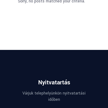
Sorry, no posts matched your criteria.
Nyitvatartás
Várjuk telephelyünkön nyitvatartási
időben