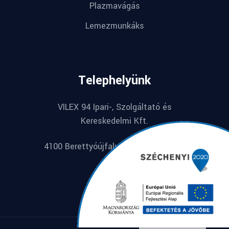
Plazmavágás
Lemezmunkáks
Telephelyünk
VILEX 94 Ipari-, Szolgáltató és
Kereskedelmi Kft.
4100 Berettyóújfalu, Széchenyi u. 74.
English
Hungarian
© 2022 Starterio