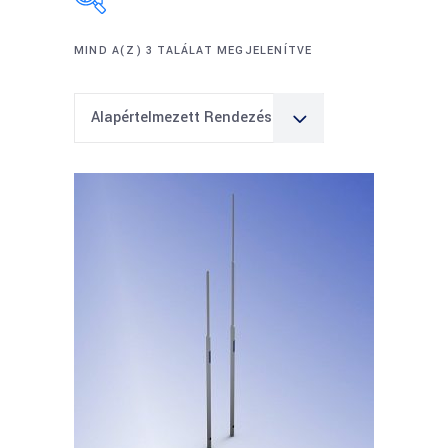
MIND A(Z) 3 TALÁLAT MEGJELENÍTVE
Alapértelmezett Rendezés
Termékkategóriák
Termékkategóriák