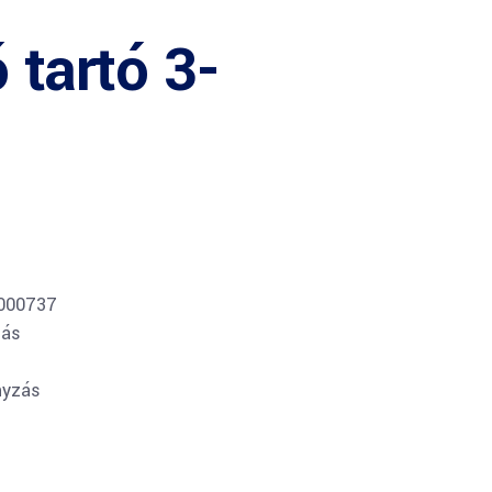
 tartó 3-
0000737
más
nyzás