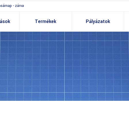
asárnap - zárva
tások
Termékek
Pályázatok