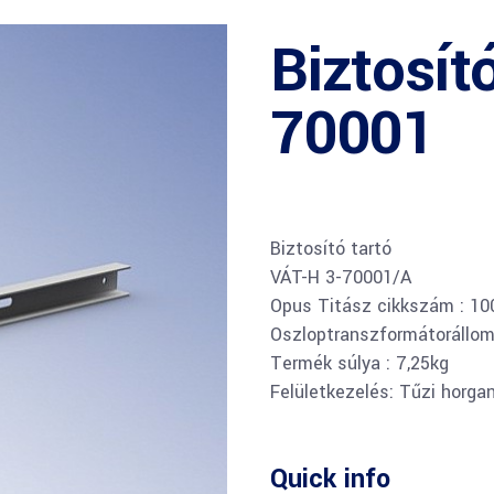
Biztosító
70001
Biztosító tartó
VÁT-H 3-70001/A
Opus Titász cikkszám : 1
Oszloptranszformátorállo
Termék súlya : 7,25kg
Felületkezelés: Tűzi horga
Quick info