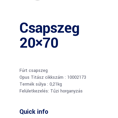
Csapszeg
20×70
Fúrt csapszeg
Opus Titász cikkszám : 10002173
Termék súlya : 0,21kg
Felületkezelés: Tűzi horganyzás
Quick info