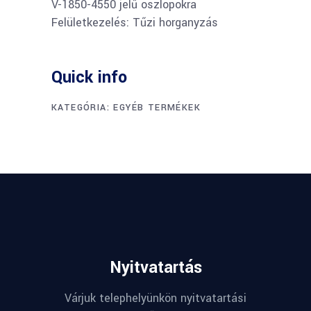
V-1850-4550 jelű oszlopokra
Felületkezelés: Tűzi horganyzás
Quick info
KATEGÓRIA:
EGYÉB TERMÉKEK
Nyitvatartás
Várjuk telephelyünkön nyitvatartási