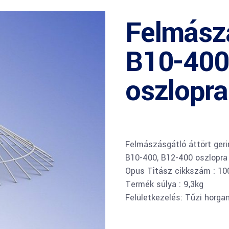
Felmász
B10-400
oszlopra
Felmászásgátló áttört ger
B10-400, B12-400 oszlopra
Opus Titász cikkszám : 1
Termék súlya : 9,3kg
Felületkezelés: Tűzi horga