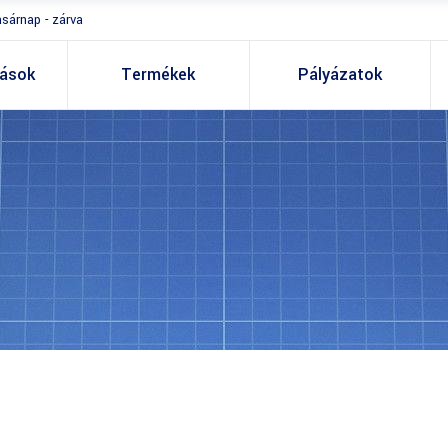
asárnap - zárva
tások
Termékek
Pályázatok