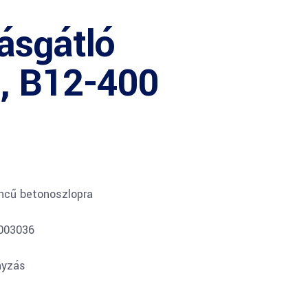
ásgátló
, B12-400
incű betonoszlopra
0003036
nyzás