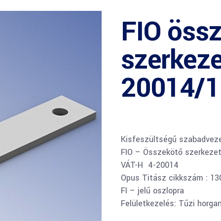
FIO öss
szerkeze
20014/1
Kisfeszültségű szabadveze
FIO – Összekötő szerkeze
VÁT-H 4-20014
Opus Titász cikkszám : 1
FI – jelű oszlopra
Felületkezelés: Tűzi horga