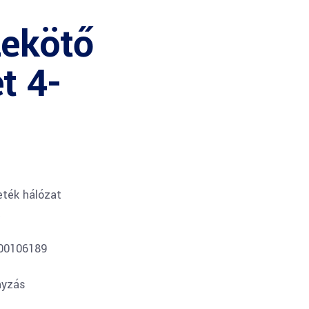
zekötő
t 4-
ték hálózat
t
300106189
nyzás