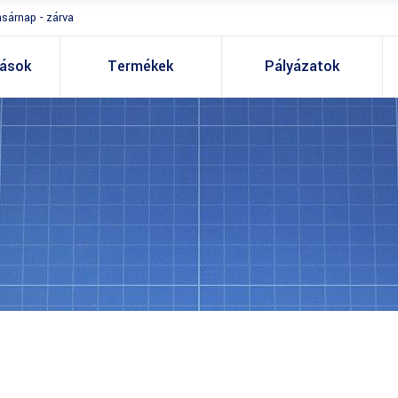
asárnap - zárva
tások
Termékek
Pályázatok