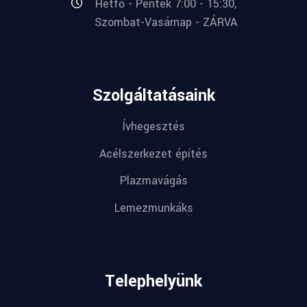
Hétfő - Péntek 7:00 - 15:30,
Szombat-Vasárnap - ZÁRVA
Szolgáltatásaink
Ívhegesztés
Acélszerkezet építés
Plazmavágás
Lemezmunkáks
Telephelyünk