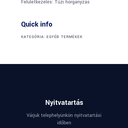
Felületkezelés: Tűzi horganyzás
Quick info
KATEGÓRIA:
EGYÉB TERMÉKEK
Nyitvatartás
Várjuk telephelyünkön nyitvatartási
időben