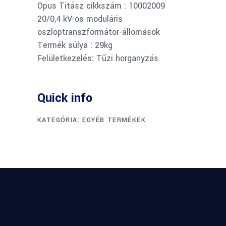
Opus Titász cikkszám : 10002009
20/0,4 kV-os moduláris
oszloptranszformátor-állomások
Termék súlya : 29kg
Felületkezelés: Tűzi horganyzás
Quick info
KATEGÓRIA:
EGYÉB TERMÉKEK