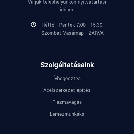
Várjuk telephelyünkön nyitvatartási
időben
Hétfő - Péntek 7:00 - 15:30,
Szombat-Vasárnap - ZÁRVA
Szolgáltatásaink
Ívhegesztés
Acélszerkezet építés
Plazmavágás
Lemezmunkáks