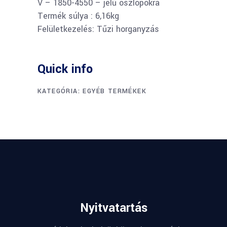
V – 1850-4550 – jelű oszlopokra
Termék súlya : 6,16kg
Felületkezelés: Tűzi horganyzás
Quick info
KATEGÓRIA:
EGYÉB TERMÉKEK
Nyitvatartás