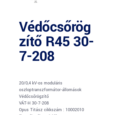
Védőcsőrög
zítő R45 30-
7-208
20/0,4 kV-os moduláris
oszloptranszformátor-állomások
Védőcsőrögzítő
VÁT-H 30-7-208
Opus Titász cikkszám : 10002010