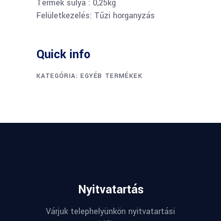
Termék súlya : 0,25kg
Felületkezelés: Tűzi horganyzás
Quick info
KATEGÓRIA:
EGYÉB TERMÉKEK
Nyitvatartás
Várjuk telephelyünkön nyitvatartási