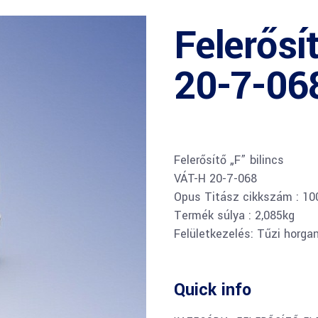
Felerősít
20-7-068
Felerősítő „F” bilincs
VÁT-H 20-7-068
Opus Titász cikkszám : 1
Termék súlya : 2,085kg
Felületkezelés: Tűzi horga
Quick info