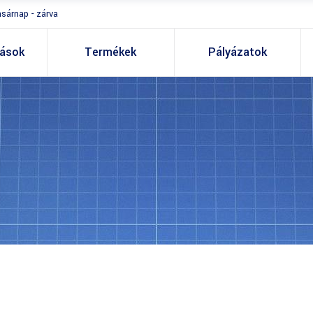
asárnap - zárva
tások
Termékek
Pályázatok