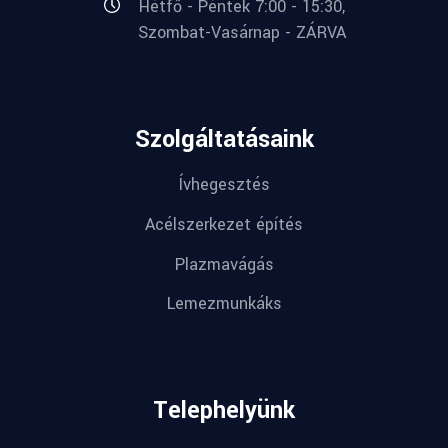
Hétfő - Péntek 7:00 - 15:30,
Szombat-Vasárnap - ZÁRVA
Szolgáltatásaink
Ívhegesztés
Acélszerkezet építés
Plazmavágás
Lemezmunkáks
Telephelyünk