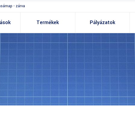
asárnap - zárva
tások
Termékek
Pályázatok