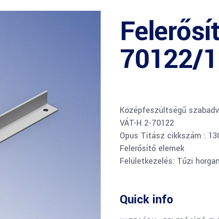
Felerősí
70122/1
Középfeszültségű szabadv
VÁT-H 2-70122
Opus Titász cikkszám : 1
Felerősítő elemek
Felületkezelés: Tűzi horga
Quick info