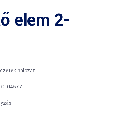
tő elem 2-
ezeték hálózat
300104577
nyzás