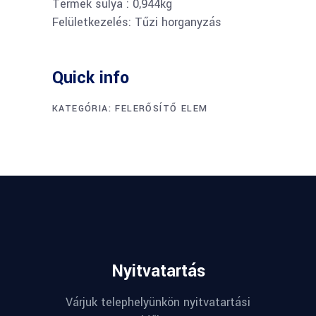
Termék súlya : 0,944kg
Felületkezelés: Tűzi horganyzás
Quick info
KATEGÓRIA:
FELERŐSÍTŐ ELEM
Nyitvatartás
Várjuk telephelyünkön nyitvatartási