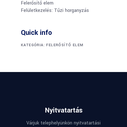
Felerősítő elem
Felületkezelés: Tűzi horganyzás
Quick info
KATEGÓRIA:
FELERŐSÍTŐ ELEM
Nyitvatartás
Várjuk telephelyünkön nyitvatartási