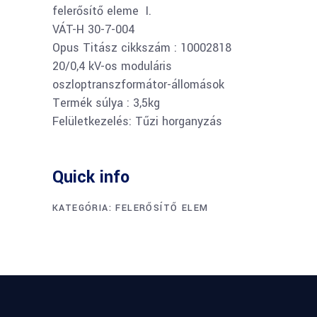
felerősítő eleme I.
VÁT-H 30-7-004
Opus Titász cikkszám : 10002818
20/0,4 kV-os moduláris
oszloptranszformátor-állomások
Termék súlya : 3,5kg
Felületkezelés: Tűzi horganyzás
Quick info
KATEGÓRIA:
FELERŐSÍTŐ ELEM