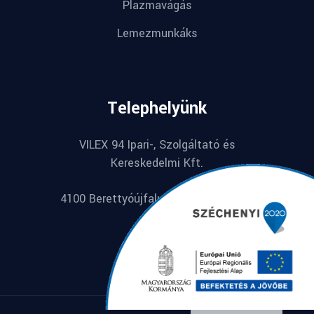
Plazmavágás
Lemezmunkáks
Telephelyünk
VILEX 94 Ipari-, Szolgáltató és
Kereskedelmi Kft.
4100 Berettyóújfalu, Széchenyi u. 74.
English
Hungarian
© 2022 Starterio