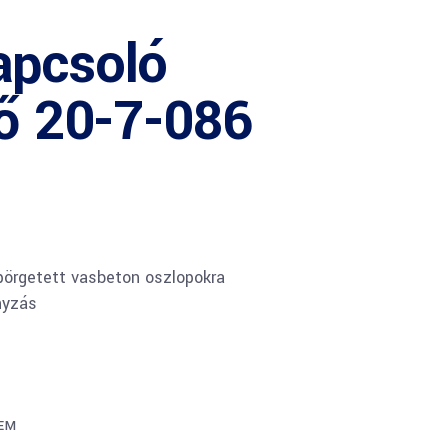
apcsoló
tő 20-7-086
örgetett vasbeton oszlopokra
nyzás
EM