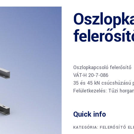
Oszlopk
felerősí
Oszlopkapcsoló felerősítő
VÁT-H 20-7-086
35 és 45 kN csúcshúzású p
Felületkezelés: Tűzi horga
Quick info
KATEGÓRIA:
FELERŐSÍTŐ EL