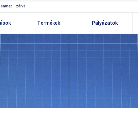
asárnap - zárva
tások
Termékek
Pályázatok