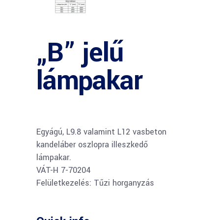
„B” jelű
lámpakar
Egyágú, L9.8 valamint L12 vasbeton
kandeláber oszlopra illeszkedő
lámpakar.
VÁT-H 7-70204
Felületkezelés: Tűzi horganyzás