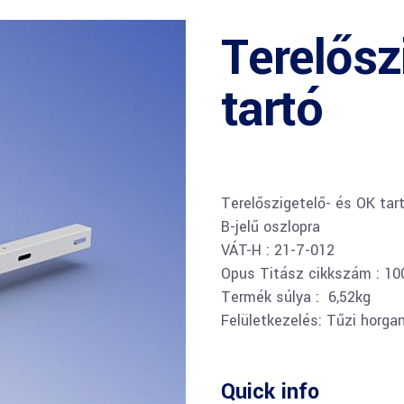
Terelősz
tartó
Terelőszigetelő- és OK tart
B-jelű oszlopra
VÁT-H : 21-7-012
Opus Titász cikkszám : 1
Termék súlya : 6,52kg
Felületkezelés: Tűzi horga
Quick info