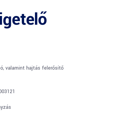
igetelő
ó, valamint hajtás felerősítő
0003121
nyzás