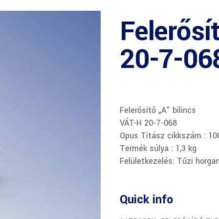
Felerősít
20-7-068
Felerősítő „A” bilincs
VÁT-H 20-7-068
Opus Titász cikkszám : 1
Termék súlya : 1,3 kg
Felületkezelés: Tűzi horga
Quick info