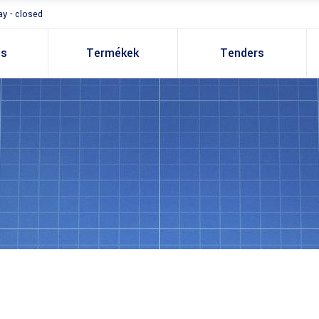
y - closed
es
Termékek
Tenders