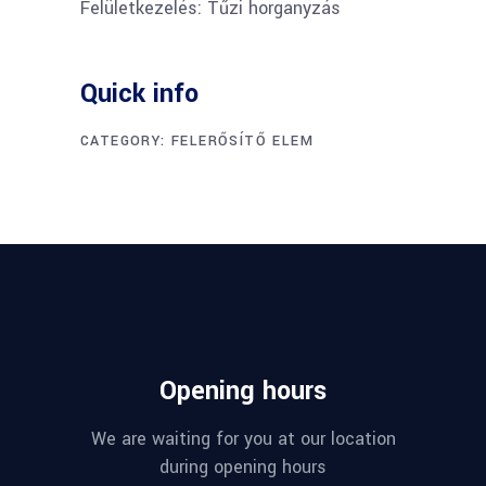
Felületkezelés: Tűzi horganyzás
Quick info
CATEGORY:
FELERŐSÍTŐ ELEM
Opening hours
We are waiting for you at our location
during opening hours