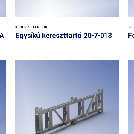
KERESZTTARTÓK
KE
/A
Egysíkú kereszttartó 20-7-013
F