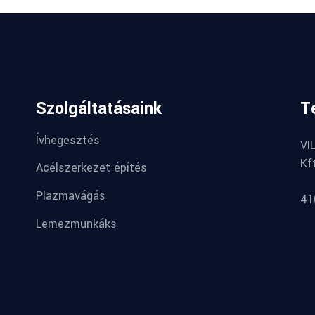
Szolgáltatásaink
T
Ívhegesztés
VI
Kf
Acélszerkezet építés
Plazmavágás
41
Lemezmunkáks