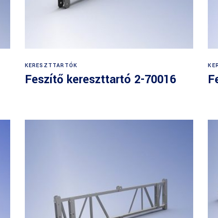
KERESZTTARTÓK
KE
Feszítő kereszttartó 2-70016
F