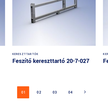
KERESZTTARTÓK
KE
Feszítő kereszttartó 20-7-027
F
01
02
03
04