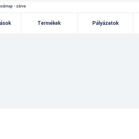
asárnap - zárva
tások
Termékek
Pályázatok