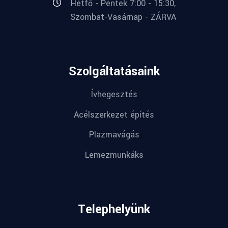
Hétfő - Péntek 7:00 - 15:30,
Szombat-Vasárnap - ZÁRVA
Szolgáltatásaink
Ívhegesztés
Acélszerkezet építés
Plazmavágás
Lemezmunkáks
Telephelyünk