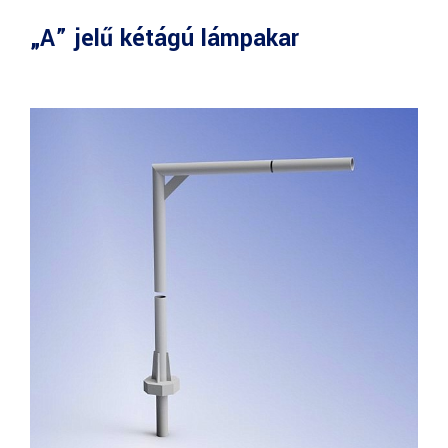
„A” jelű kétágú lámpakar