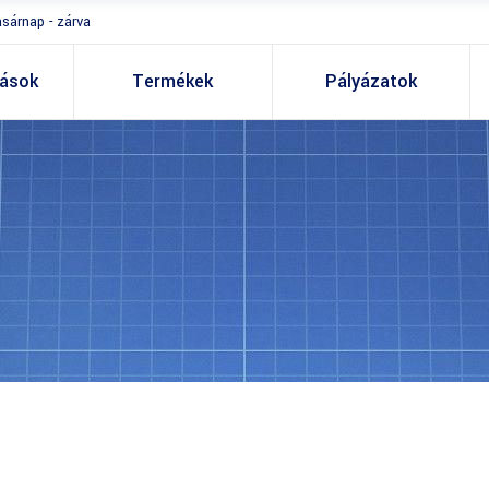
asárnap - zárva
tások
Termékek
Pályázatok