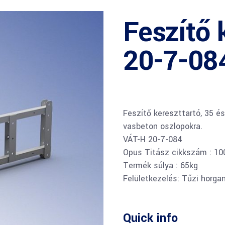
Feszítő 
20-7-08
Feszítő kereszttartó, 35 
vasbeton oszlopokra.
VÁT-H 20-7-084
Opus Titász cikkszám : 1
Termék súlya : 65kg
Felületkezelés: Tűzi horga
Quick info