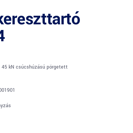
kereszttartó
4
és 45 kN csúcshúzású pörgetett
0001901
nyzás