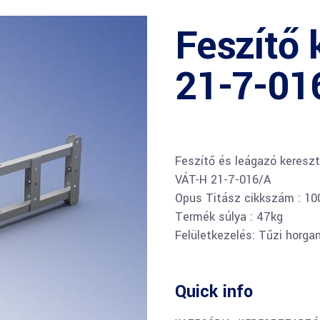
Feszítő 
21-7-01
Feszítő és leágazó kereszt
VÁT-H 21-7-016/A
Opus Titász cikkszám : 1
Termék súlya : 47kg
Felületkezelés: Tűzi horga
Quick info