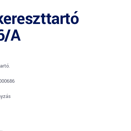
kereszttartó
6/A
artó.
0000686
nyzás