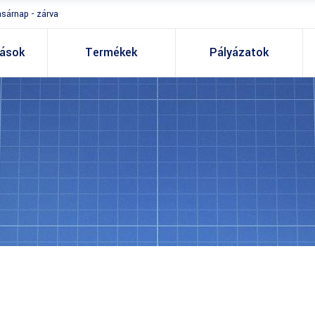
asárnap - zárva
tások
Termékek
Pályázatok