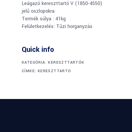
Leágazó kereszttartó V (1850-4550)
jelű oszlopokra
Termék súlya : 41kg
Felületkezelés: Tűzi horganyzás
Quick info
KATEGÓRIA:
KERESZTTARTÓK
CÍMKE:
KERESZTTARTO